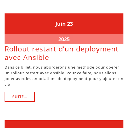
l’OS/Distribution
dans
Ansible
23
23
Juin
23
juin
juin
2025
2025
23
2025
juin
Rollout restart d’un deployment
2025
Rollout
avec Ansible
restart
Dans ce billet, nous aborderons une méthode pour opérer
d’un
un rollout restart avec Ansible. Pour ce faire, nous allons
jouer avec les annotations du deployment pour y ajouter un
deployment
clé
avec
SUITE...
SUITE...
Ansible