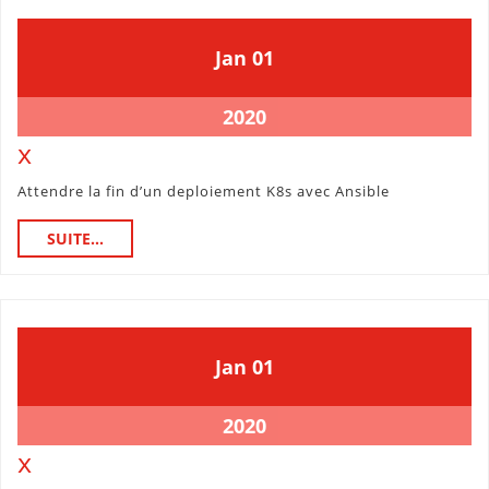
1
1
Jan
01
janvier
janvier
2020
2020
1
2020
janvier
x
x
2020
Attendre la fin d’un deploiement K8s avec Ansible
SUITE...
SUITE...
1
1
Jan
01
janvier
janvier
2020
2020
1
2020
janvier
x
x
2020