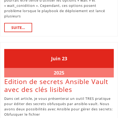
fin
pourrait être tenté d’utiliser les options « wait » et
« wait_conidition ». Cependant, ces options posent
d’un
problème lorsque le playbook de déploiement est lancé
deploiement
plusieurs
K8s
SUITE...
SUITE...
avec
Ansible
23
23
Juin
23
juin
juin
2025
2025
23
2025
juin
Edition de secrets Ansible Vault
2025
Edition
avec des clés lisibles
de
Dans cet article, je vous présenterai un outil TRES pratique
secrets
pour éditer des secrets obfusqués par ansible-vault. Nous
avons deux possibilités avec Ansible pour gérer des secrets:
Ansible
Obfusquer le fichier