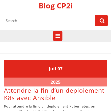
Skip
Blog CP2i
to
content
Search
for:
Open
Button
7
7
Juil
07
juillet
juillet
2025
2025
7
2025
juillet
Attendre la fin d’un deploiement
2025
Attendre
K8s avec Ansible
la
Pour attendre la fin d’un déploiement Kubernetes, on