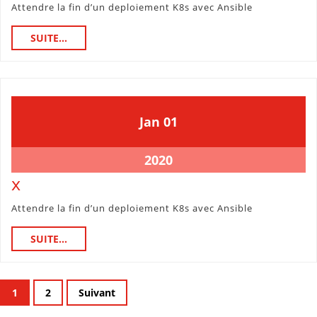
Attendre la fin d’un deploiement K8s avec Ansible
SUITE...
SUITE...
1
1
Jan
01
janvier
janvier
2020
2020
1
2020
janvier
x
x
2020
Attendre la fin d’un deploiement K8s avec Ansible
SUITE...
SUITE...
Pagination
1
2
Suivant
des