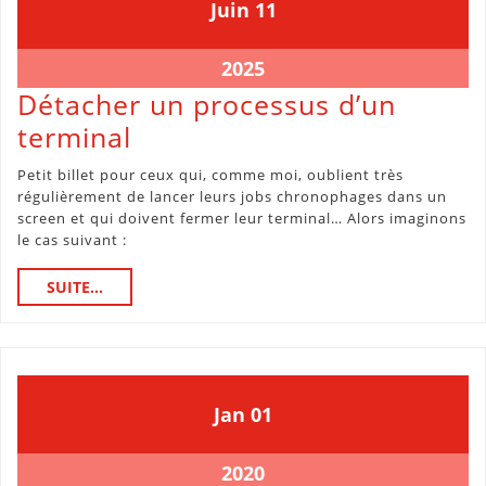
11
11
Juin
11
juin
juin
2025
2025
11
2025
juin
Détacher un processus d’un
2025
Détacher
terminal
un
Petit billet pour ceux qui, comme moi, oublient très
processus
régulièrement de lancer leurs jobs chronophages dans un
screen et qui doivent fermer leur terminal… Alors imaginons
d’un
le cas suivant :
terminal
SUITE...
SUITE...
1
1
Jan
01
janvier
janvier
2020
2020
1
2020