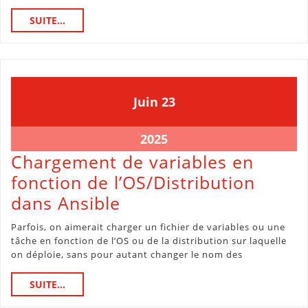
Vault
SUITE...
SUITE...
avec
des
clés
lisibles
23
23
Juin
23
juin
juin
2025
2025
23
2025
juin
Chargement de variables en
2025
fonction de l’OS/Distribution
Chargement
dans Ansible
de
Parfois, on aimerait charger un fichier de variables ou une
variables
tâche en fonction de l’OS ou de la distribution sur laquelle
on déploie, sans pour autant changer le nom des
en
fonction
SUITE...
SUITE...
de